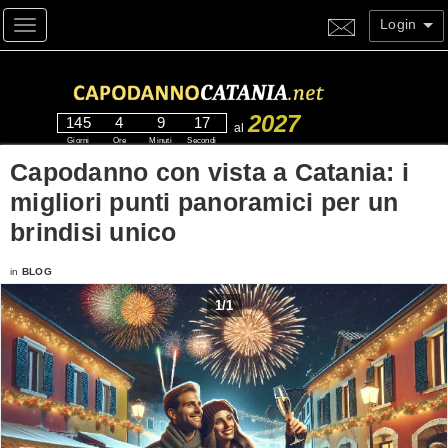
Login
Toggle navigation
2027
145
4
9
16
al
Giorni
Ore
Minuti
Secondi
Capodanno con vista a Catania: i
migliori punti panoramici per un
brindisi unico
in
BLOG
1
/
1