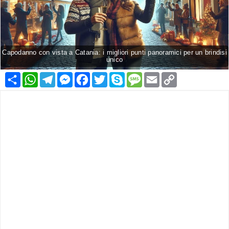
Capodanno con vista a Catania: i migliori punti panoramici per un brindisi
unico
Condividi
WhatsApp
Telegram
Messenger
Facebook
Twitter
Skype
Message
Email
Copy
Link