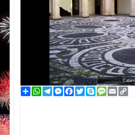
Catani
Condividi
WhatsApp
Telegram
Messenger
Facebook
Twitter
Skype
Message
Email
Co
Li