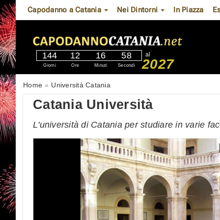
Capodanno a Catania
Nei Dintorni
In Piazza
E
144
12
16
57
al
2027
Giorni
Ore
Minuti
Secondi
Home
Università Catania
Catania Università
L'università di Catania per studiare in varie fac