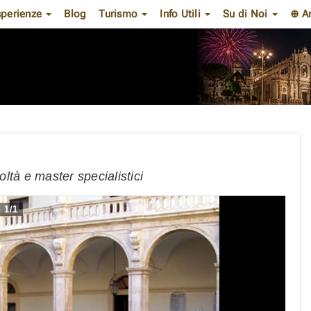
sperienze
Blog
Turismo
Info Utili
Su di Noi
⊕ A
oltà e master specialistici
1
/
1