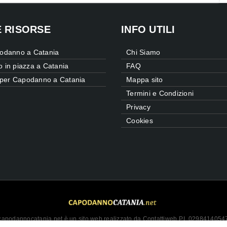
E RISORSE
INFO UTILI
odanno a Catania
Chi Siamo
 in piazza a Catania
FAQ
 per Capodanno a Catania
Mappa sito
Termini e Condizioni
Privacy
Cookies
capodannocatania.net è un sito web realizzato da Contattiweb P.I. 0298414054