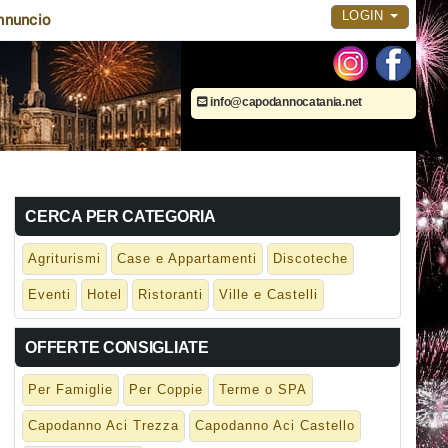
LOGIN
nnuncio
info@capodannocatania.net
CERCA PER CATEGORIA
Agriturismi
Case e Appartamenti
Discoteche
Eventi
Hotel
Ristoranti
Ville e Castelli
OFFERTE CONSIGLIATE
Per Famiglie
Per Coppie
Terme o SPA
Capodanno Aci Trezza
Capodanno Aci Castello