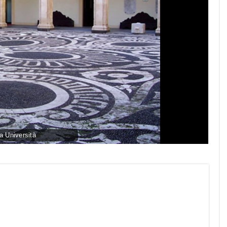
a Università
py
nk