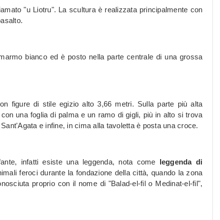
ato "u Liotru". La scultura è realizzata principalmente con
asalto.
 in marmo bianco ed è posto nella parte centrale di una grossa
n figure di stile egizio alto 3,66 metri. Sulla parte più alta
on una foglia di palma e un ramo di gigli, più in alto si trova
 Sant'Agata e infine, in cima alla tavoletta è posta una croce.
lefante, infatti esiste una leggenda, nota come
leggenda di
imali feroci durante la fondazione della città, quando la zona
osciuta proprio con il nome di "Balad-el-fil o Medinat-el-fil",