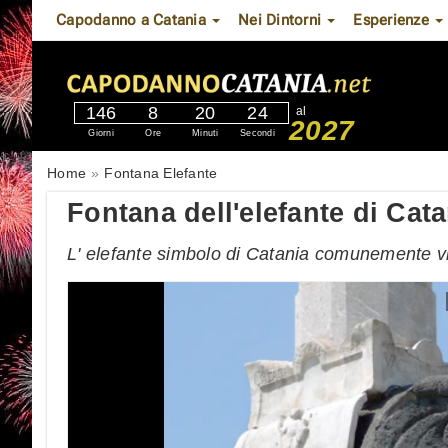
Capodanno a Catania
Nei Dintorni
Esperienze
146
8
20
23
al
2027
Giorni
Ore
Minuti
Secondi
Home
Fontana Elefante
Fontana dell'elefante di Cata
L' elefante simbolo di Catania comunemente v