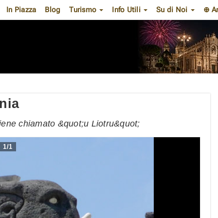
In Piazza
Blog
Turismo
Info Utili
Su di Noi
⊕ A
nia
iene chiamato &quot;u Liotru&quot;
1
/
1