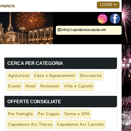
LOGIN
nnuncio
info@capodannocatania.net
CERCA PER CATEGORIA
Agriturismi
Case e Appartamenti
Discoteche
Eventi
Hotel
Ristoranti
Ville e Castelli
OFFERTE CONSIGLIATE
Per Famiglie
Per Coppie
Terme o SPA
Capodanno Aci Trezza
Capodanno Aci Castello