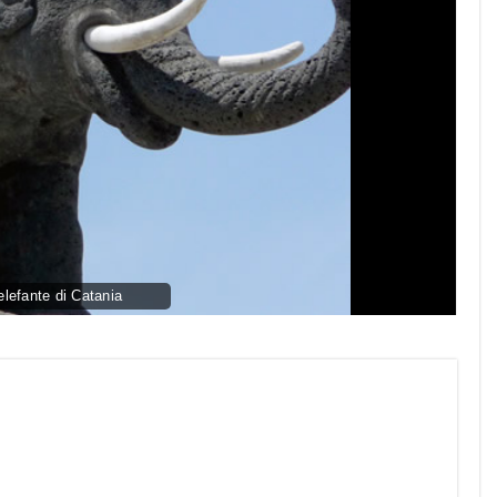
elefante di Catania
py
nk