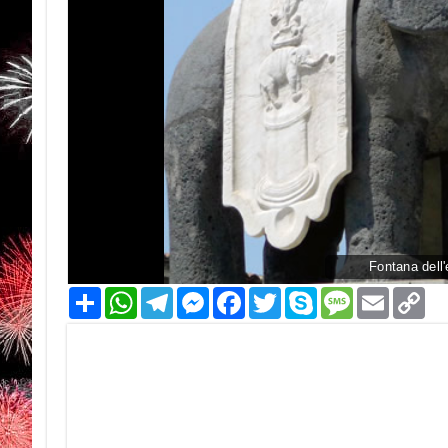
Fontana dell'
Condividi
WhatsApp
Telegram
Messenger
Facebook
Twitter
Skype
Message
Email
Co
Li