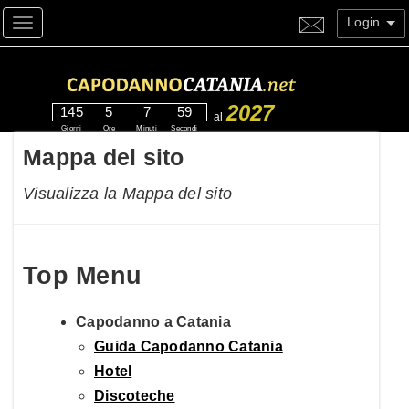
Login
Toggle navigation
2027
145
5
7
58
al
Giorni
Ore
Minuti
Secondi
Mappa del sito
Visualizza la Mappa del sito
Top Menu
Capodanno a Catania
Guida Capodanno Catania
Hotel
Discoteche