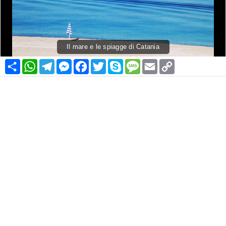
Il mare e le spiagge di Catania
Condividi
WhatsApp
Telegram
Messenger
Facebook
Twitter
Skype
Message
Email
Copy
Link