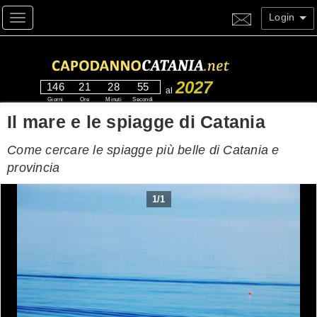
Login
Toggle navigation
2027
146
21
28
54
al
Giorni
Ore
Minuti
Secondi
Il mare e le spiagge di Catania
Come cercare le spiagge più belle di Catania e
provincia
1
/
1