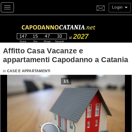
Login
Toggle navigation
2027
147
15
47
33
al
Giorni
Ore
Minuti
Secondi
Affitto Casa Vacanze e
appartamenti Capodanno a Catania
in
CASE E APPARTAMENTI
1
/
1