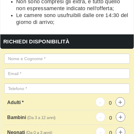
Non sono compresi gli extra, e tutto quello
non espressamente indicato nell'offerta;
Le camere sono usufruibili dalle ore 14:30 del
giorno di arrivo;
RICHIEDI DISPONIBILITÀ
-
+
Adulti *
-
+
Bambini
(Da 3 a 12 anni)
-
+
Neonati
(Da 0 a 3 anni)