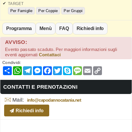
TARGET
Per Famiglie
Per Coppie
Per Gruppi
Programma
Menù
FAQ
Richiedi info
AVVISO:
Evento passato scaduto. Per maggiori informazioni sugli
eventi aggiornati
Contattaci
Condividi:
Condividi
WhatsApp
Telegram
Messenger
Facebook
Twitter
Skype
Message
Email
Copy
Link
CONTATTI E PRENOTAZIONI
Mail:
info@capodannocatania.net
Richiedi info