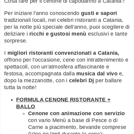
Cosa fare per il cenone di capodanno a Catania?
Per iniziare l'anno conoscendo
gusti e sapori
tradizionali locali, nei celebri ristoranti a Catania,
per la notte più speciale dell'anno, puoi scegliere di
deliziare i
ricchi e gustosi menù
esclusivi e tante
sorprese.
I
migliori ristoranti convenzionati a Catania,
offrono per l'occasione, cene con intrattenimento e
spettacoli, con un'atmosfera affascinante e
festosa, accompagnata dalla
musica dal vivo
e,
dopo la mezzanotte, con i
celebri Dj
per ballare
tutta la notte!
FORMULA CENONE RISTORANTE +
BALLO
Cenone con animazione con servizio
con vario Menù a base di Pesce o di
Carne a piacimento, bevande comprese
(Vino no limit durante la cena);