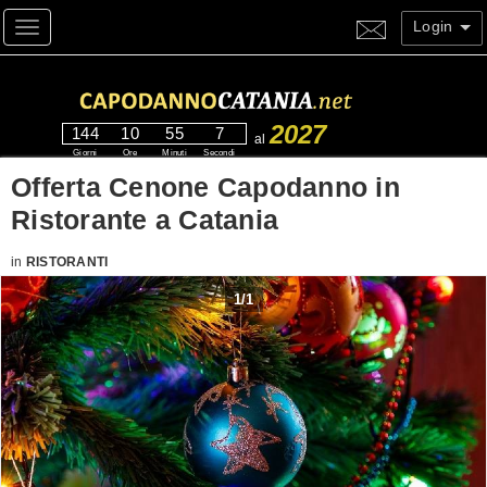
Login
Toggle navigation
2027
144
10
55
6
al
Giorni
Ore
Minuti
Secondi
Offerta Cenone Capodanno in
Ristorante a Catania
in
RISTORANTI
1
/
1