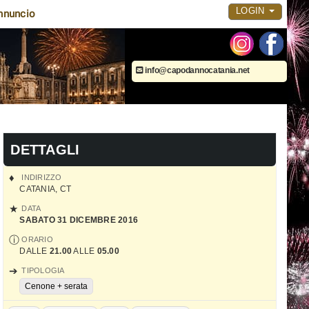
LOGIN
nnuncio
info@capodannocatania.net
DETTAGLI
INDIRIZZO
CATANIA
,
CT
DATA
SABATO 31 DICEMBRE 2016
ORARIO
DALLE
21.00
ALLE
05.00
TIPOLOGIA
Cenone + serata