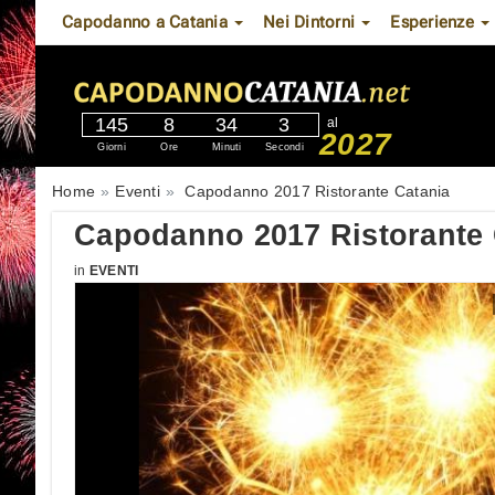
Capodanno a Catania
Nei Dintorni
Esperienze
145
8
34
2
al
2027
Giorni
Ore
Minuti
Secondi
Home
Eventi
Capodanno 2017 Ristorante Catania
Capodanno 2017 Ristorante 
in
EVENTI