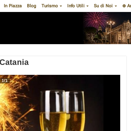
In Piazza
Blog
Turismo
Info Utili
Su di Noi
⊕ A
Catania
1
/
1