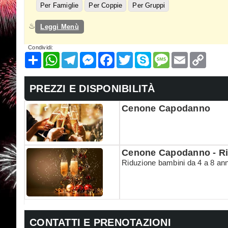
Per Famiglie
Per Coppie
Per Gruppi
Leggi Menù
Condividi:
Condividi
WhatsApp
Telegram
Messenger
Facebook
Twitter
Skype
Message
Email
Copy
Link
PREZZI E DISPONIBILITÀ
Cenone Capodanno
Cenone Capodanno - Rid
Riduzione bambini da 4 a 8 ann
CONTATTI E PRENOTAZIONI