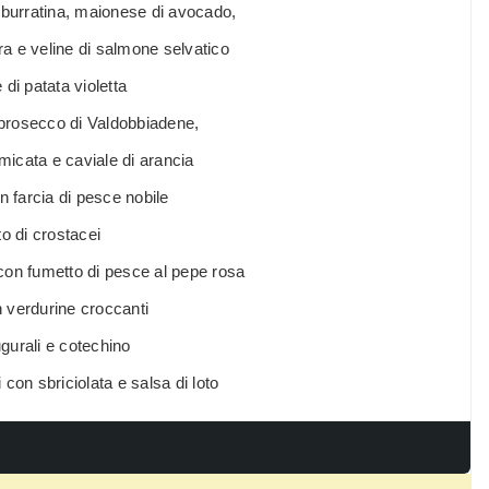
n burratina, maionese di avocado,
ra e veline di salmone selvatico
di patata violetta
l prosecco di Valdobbiadene,
umicata e caviale di arancia
n farcia di pesce nobile
to di crostacei
con fumetto di pesce al pepe rosa
n verdurine croccanti
gurali e cotechino
ni con sbriciolata e salsa di loto