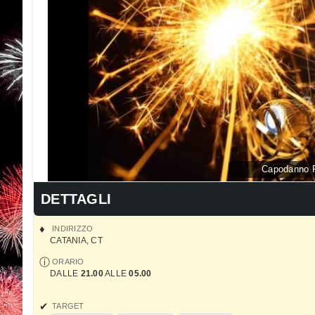
Capodanno R
DETTAGLI
INDIRIZZO
CATANIA
,
CT
ORARIO
DALLE
21.00
ALLE
05.00
TARGET