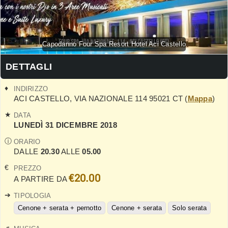
Capodanno Four Spa Resort Hotel Aci Castello
DETTAGLI
INDIRIZZO
ACI CASTELLO
,
VIA NAZIONALE 114
95021
CT
(
Mappa
)
DATA
LUNEDÌ 31 DICEMBRE 2018
ORARIO
DALLE
20.30
ALLE
05.00
PREZZO
€20.00
A PARTIRE DA
TIPOLOGIA
Cenone + serata + pernotto
Cenone + serata
Solo serata