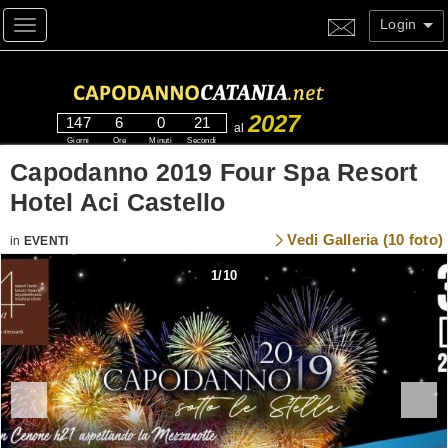
Login
Toggle navigation
2027
147
6
0
20
al
Giorni
Ore
Minuti
Secondi
Capodanno 2019 Four Spa Resort
Hotel Aci Castello
Vedi Galleria (10 foto)
in
EVENTI
1
/
10