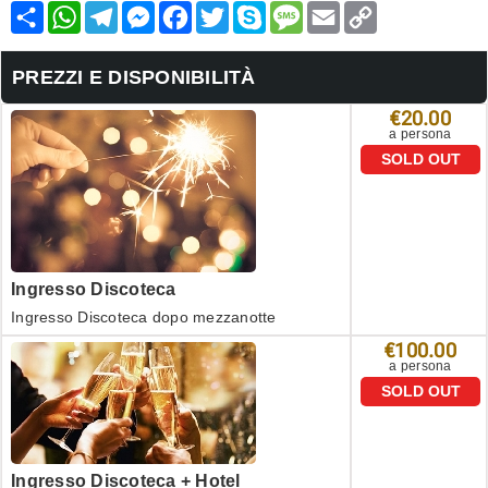
Condividi
WhatsApp
Telegram
Messenger
Facebook
Twitter
Skype
Message
Email
Copy
Link
PREZZI E DISPONIBILITÀ
€20.00
a persona
SOLD OUT
Ingresso Discoteca
Ingresso Discoteca dopo mezzanotte
€100.00
a persona
SOLD OUT
Ingresso Discoteca + Hotel