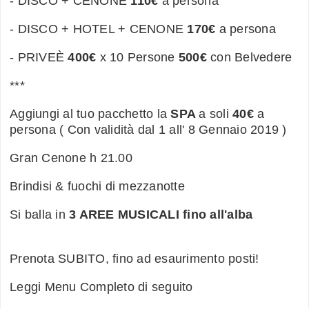
- DISCO + CENONE
110€
a persona
- DISCO + HOTEL + CENONE
170€
a persona
- PRIVEÈ
400€
x 10 Persone
500€
con Belvedere
***
Aggiungi al tuo pacchetto la
SPA
a soli
40€
a
persona ( Con validità dal 1 all' 8 Gennaio 2019 )
Gran Cenone h 21.00
Brindisi & fuochi di mezzanotte
Si balla in
3 AREE MUSICALI fino all'alba
Prenota SUBITO, fino ad esaurimento posti!
Leggi Menu Completo di seguito