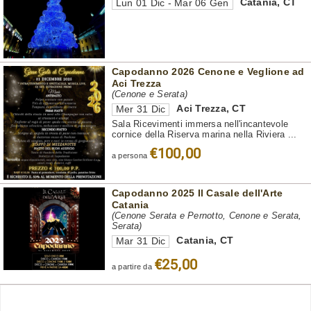
Catania
,
CT
Lun 01 Dic - Mar 06 Gen
Capodanno 2026 Cenone e Veglione ad
Aci Trezza
(Cenone e Serata)
Aci Trezza
,
CT
Mer 31 Dic
Sala Ricevimenti immersa nell'incantevole
cornice della Riserva marina nella Riviera ...
€100,00
a persona
Capodanno 2025 Il Casale dell'Arte
Catania
(Cenone Serata e Pernotto, Cenone e Serata,
Serata)
Catania
,
CT
Mar 31 Dic
€25,00
a partire da