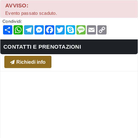
AVVISO:
Evento passato scaduto.
Condividi:
Condividi
WhatsApp
Telegram
Messenger
Facebook
Twitter
Skype
Message
Email
Copy
Link
CONTATTI E PRENOTAZIONI
Richiedi info