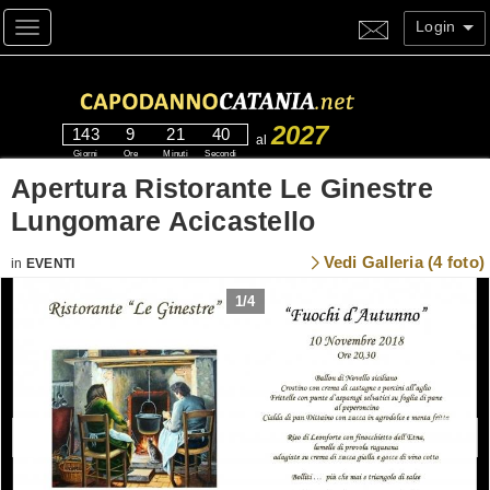
Login
Toggle navigation
2027
143
9
21
39
al
Giorni
Ore
Minuti
Secondi
Apertura Ristorante Le Ginestre
Lungomare Acicastello
Vedi Galleria (4 foto)
in
EVENTI
1
/
4