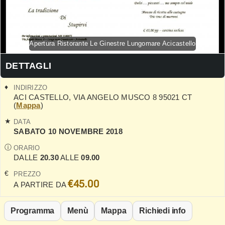
Apertura Ristorante Le Ginestre Lungomare Acicastello
DETTAGLI
INDIRIZZO
ACI CASTELLO
,
VIA ANGELO MUSCO 8
95021
CT
(
Mappa
)
DATA
SABATO 10 NOVEMBRE 2018
ORARIO
DALLE
20.30
ALLE
09.00
PREZZO
€45.00
A PARTIRE DA
Programma
Menù
Mappa
Richiedi info